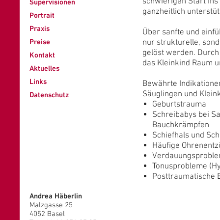
schwierigen Start ins
Supervisionen
ganzheitlich unterstü
Portrait
Praxis
Über sanfte und einf
Preise
nur strukturelle, so
gelöst werden. Durch
Kontakt
das Kleinkind Raum u
Aktuelles
Links
Bewährte Indikationen
Säuglingen und Klein
Datenschutz
Geburtstrauma
Schreibabys bei S
Bauchkrämpfen
Schiefhals und Sc
Häufige Ohrenentz
Verdauungsproble
Tonusprobleme (Hy
Posttraumatische 
Andrea Häberlin
Malzgasse 25
4052 Basel