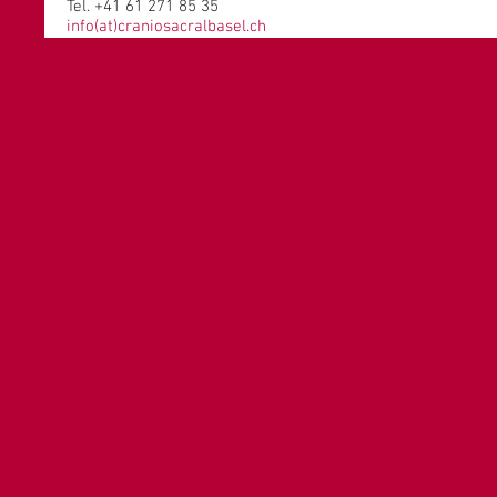
Tel. +41 61 271 85 35
info(at)craniosacralbasel.ch